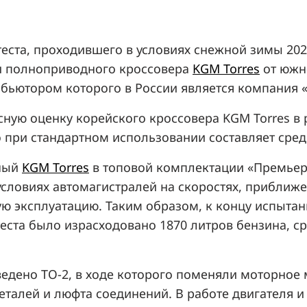
теста, проходившего в условиях снежной зимы 202
и полноприводного кроссовера
KGM Torres
от южн
бьютором которого в России является компания 
сную оценку корейского кроссовера KGM Torres 
то при стандартном использовании составляет сре
дный
KGM Torres
в топовой комплектации «Премьер 
условиях автомагистралей на скоростях, прибли
ую эксплуатацию. Таким образом, к концу испыта
теста было израсходовано 1870 литров бензина, ср
едено ТО-2, в ходе которого поменяли моторное 
еталей и люфта соединений. В работе двигателя 