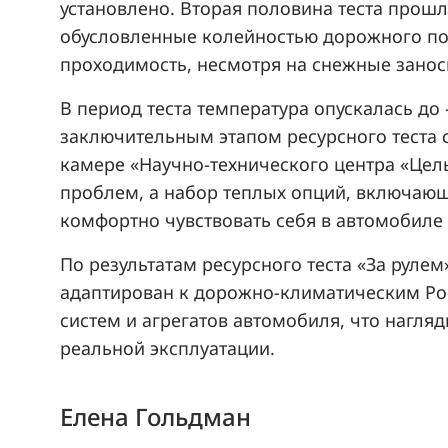
установлено. Вторая половина теста прош
обусловленные колейностью дорожного пол
проходимость, несмотря на снежные занос
В период теста температура опускалась до -24ﹾC, не создавая проблем с холодным пуском автомобиля. Тем не менее, отде
заключительным этапом ресурсного теста с
камере «Научно-технического центра «Цельсий-Проф» в г. Бр
проблем, а набор теплых опций, включающи
комфортно чувствовать себя в автомобиле 
По результатам ресурсного теста «За рул
адаптирован к дорожно-климатическим Рос
систем и агрегатов автомобиля, что нагл
реальной эксплуатации.
Елена Гольдман