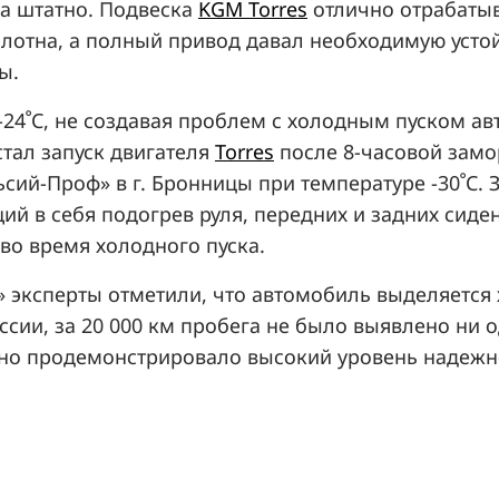
ла штатно. Подвеска
KGM Torres
отлично отрабаты
отна, а полный привод давал необходимую устой
ы.
льным и
тал запуск двигателя
Torres
после 8-часовой замо
онницы при температуре -30ﹾC. Заморозку автомобиль прошел без
й в себя подогрев руля, передних и задних сиден
во время холодного пуска.
ем» эксперты отметили, что автомобиль выделяет
сии, за 20 000 км пробега не было выявлено ни 
ядно продемонстрировало высокий уровень надеж