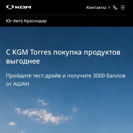
Контакты
Юг-Авто Краснодар
С KGM Torres покупка продуктов
выгоднее
Пройдите тест-драйв и получите 3000 баллов
от АШАН